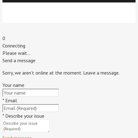
Индивидуальный предприниматель Титовский Евгений
Владимирович.
г. Пятигорск. 2020 г.
0
Connecting
Please wait...
Send a message
Sorry, we aren't online at the moment. Leave a message.
Your name
*
Email
*
Describe your issue
Send message