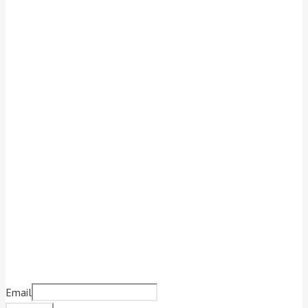
Отзывы покупателей
Как нас найти
Подписаться на новости
Email