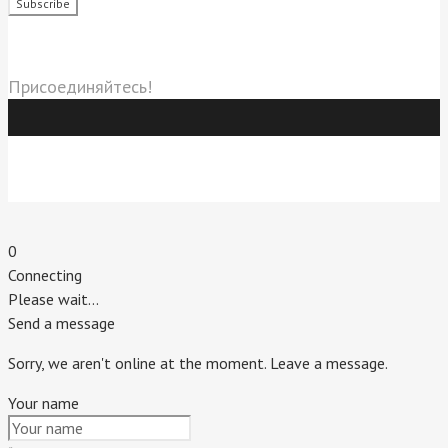
Социальные сети
Присоединяйтесь!
Индивидуальный предприниматель Титовский Евгений
Владимирович.
г. Пятигорск. 2020 г.
0
Connecting
Please wait...
Send a message
Sorry, we aren't online at the moment. Leave a message.
Your name