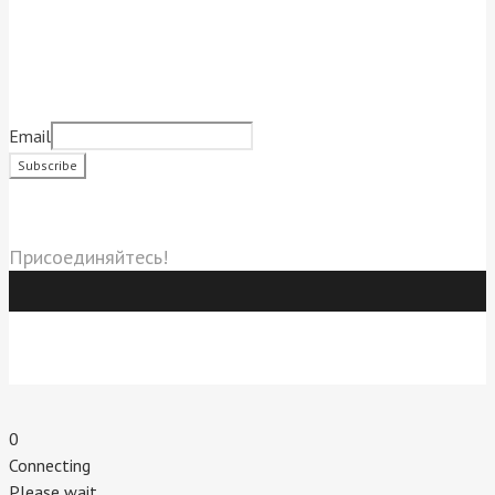
Подписаться на новости
Email
Социальные сети
Присоединяйтесь!
Индивидуальный предприниматель Титовский Евгений
Владимирович.
г. Пятигорск. 2020 г.
0
Connecting
Please wait...