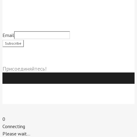
Подписаться на новости
Email
Социальные сети
Присоединяйтесь!
Индивидуальный предприниматель Титовский Евгений
Владимирович.
г. Пятигорск. 2020 г.
0
Connecting
Please wait...