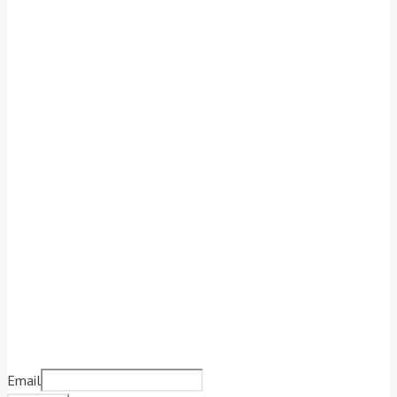
Отзывы покупателей
Как нас найти
Подписаться на новости
Email