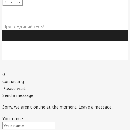
Социальные сети
Присоединяйтесь!
Индивидуальный предприниматель Титовский Евгений
Владимирович.
г. Пятигорск. 2020 г.
0
Connecting
Please wait...
Send a message
Sorry, we aren't online at the moment. Leave a message.
Your name