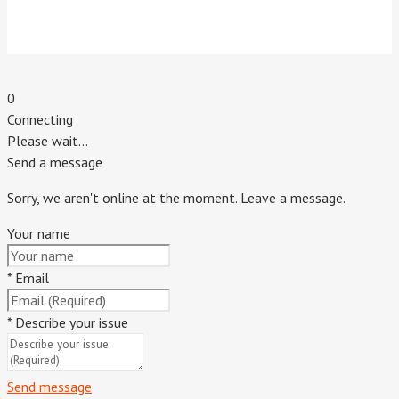
Индивидуальный предприниматель Титовский Евгений
Владимирович.
г. Пятигорск. 2020 г.
0
Connecting
Please wait...
Send a message
Sorry, we aren't online at the moment. Leave a message.
Your name
*
Email
*
Describe your issue
Send message