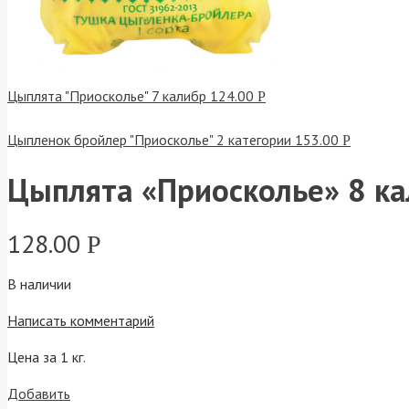
Цыплята "Приосколье" 7 калибр
124.00
Р
Цыпленок бройлер "Приосколье" 2 категории
153.00
Р
Цыплята «Приосколье» 8 к
128.00
Р
В наличии
Написать комментарий
Цена за 1 кг.
Добавить