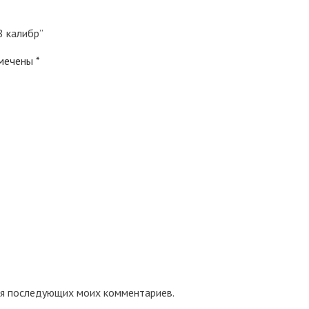
8 калибр”
омечены
*
для последующих моих комментариев.