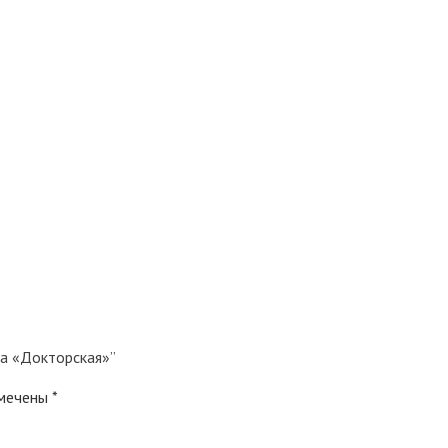
ка «Докторская»”
омечены
*