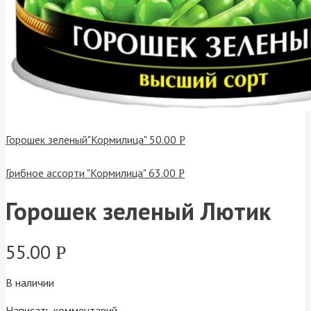
Горошек зеленый"Кормилица"
50.00
Р
Грибное ассорти "Кормилица"
63.00
Р
Горошек зеленый Лютик
55.00
Р
В наличии
Написать комментарий