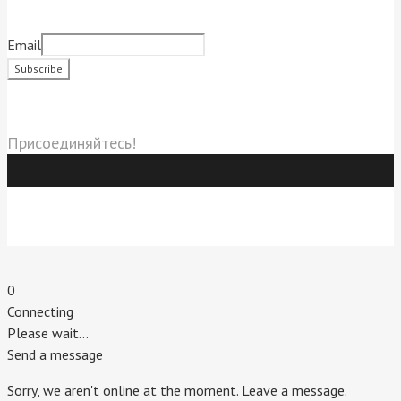
Подписаться на новости
Email
Социальные сети
Присоединяйтесь!
Индивидуальный предприниматель Титовский Евгений
Владимирович.
г. Пятигорск. 2020 г.
0
Connecting
Please wait...
Send a message
Sorry, we aren't online at the moment. Leave a message.