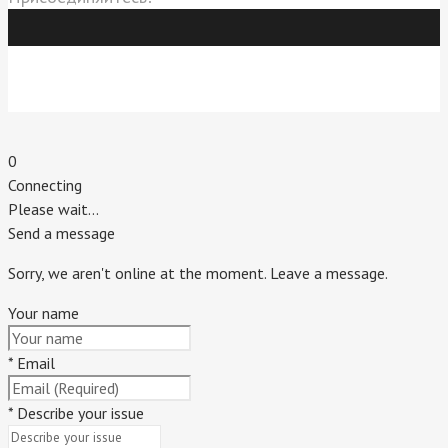
Индивидуальный предприниматель Титовский Евгений
Владимирович.
г. Пятигорск. 2020 г.
0
Connecting
Please wait...
Send a message
Sorry, we aren't online at the moment. Leave a message.
Your name
*
Email
*
Describe your issue