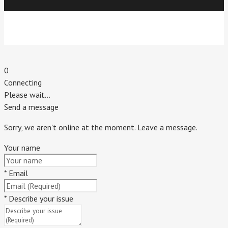
Индивидуальный предприниматель Титовский Евгений
Владимирович.
г. Пятигорск. 2020 г.
0
Connecting
Please wait...
Send a message
Sorry, we aren't online at the moment. Leave a message.
Your name
*
Email
*
Describe your issue